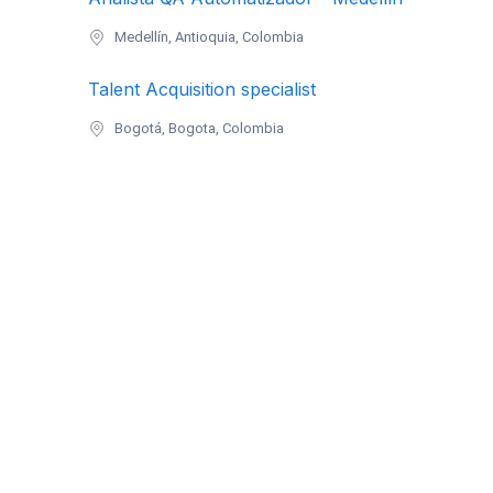
Medellín, Antioquia, Colombia
Talent Acquisition specialist
Bogotá, Bogota, Colombia
-
Analista de contraloría
Bogotá, Bogota, Colombia
Coordinador de Gestión Humana
Ciudad de México, CDMX, Mexico
Project Manager
Ciudad de México, CDMX, Mexico
Gerente Financiero / Sector Sector Comercial e