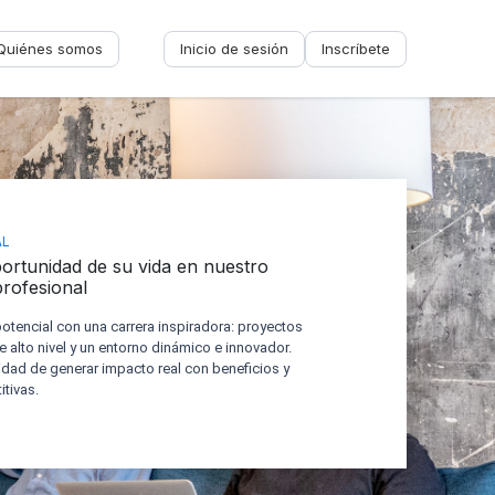
Quiénes somos
Inicio de sesión
Inscríbete
Sin nombre
-
Mi perfil
Mis solicitudes
AL
ortunidad de su vida en nuestro
Mis recomendaciones
 profesional
potencial con una carrera inspiradora: proyectos
Cerrar sesión
e alto nivel y un entorno dinámico e innovador.
dad de generar impacto real con beneficios y
tivas.